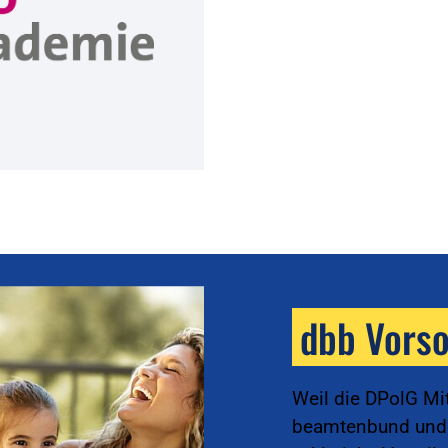
dbb Vors
Weil die DPolG Mi
beamtenbund und t