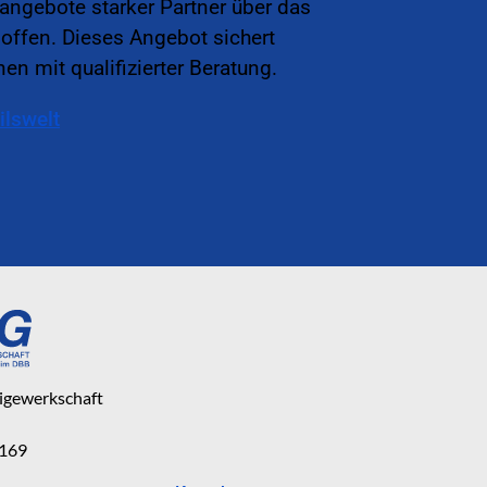
sangebote starker Partner über das
offen. Dieses Angebot sichert
en mit qualifizierter Beratung.
ilswelt
eigewerkschaft
 169