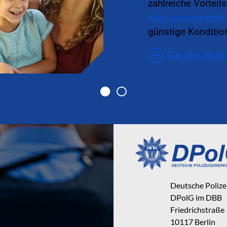
zahlreiche Vorteil
dbb vorsorgewerk
günstige Kondition
Zur dbb Vorte
Deutsche Poliz
DPolG im DBB
Friedrichstraße
10117 Berlin