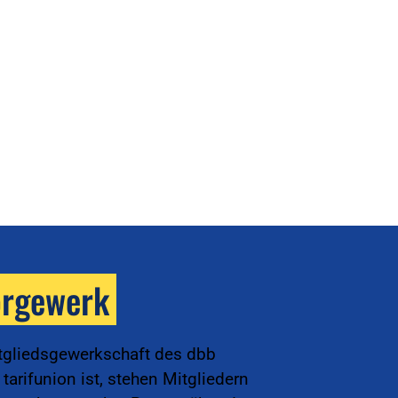
orgewerk
tgliedsgewerkschaft des dbb
arifunion ist, stehen Mitgliedern