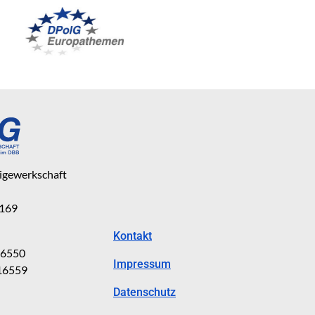
eigewerkschaft
 169
Kontakt
816550
Impressum
816559
Datenschutz