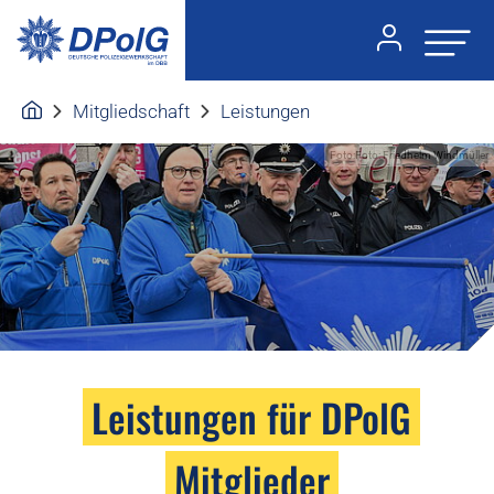
Mitgliedschaft
Leistungen
Foto:Foto: Friedhelm Windmüller
Leistungen für DPolG
Mitglieder