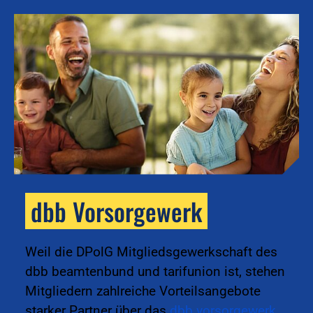
dbb Vorsorgewerk
k
Weil die DPolG Mitgliedsgewerkschaft des
dbb beamtenbund und tarifunion ist, stehen
Mitgliedern zahlreiche Vorteilsangebote
starker Partner über das
dbb vorsorgewerk