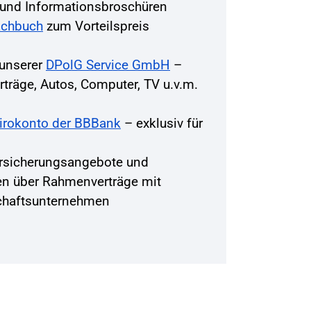
r und Informationsbroschüren
achbuch
zum Vorteilspreis
 unserer
DPolG Service GmbH
–
träge, Autos, Computer, TV u.v.m.
Girokonto der BBBank
– exklusiv für
rsicherungsangebote und
en über Rahmenverträge mit
chaftsunternehmen