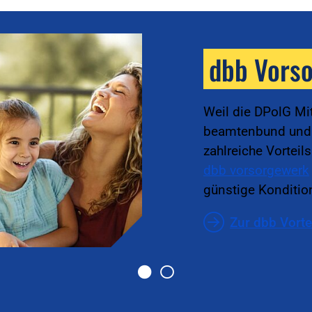
werk
sgewerkschaft des dbb
on ist, stehen Mitgliedern
ote starker Partner über das
 Dieses Angebot sichert
qualifizierter Beratung.