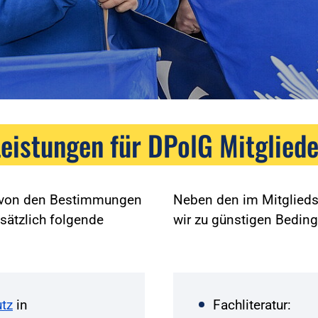
Leistungen für DPolG Mitgliede
g von den Bestimmungen
Neben den im Mitglieds
sätzlich folgende
wir zu günstigen Bedin
tz
in
Fachliteratur: