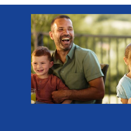
dbb Vorsorge
Weil die DPolG Mitglied
beamtenbund und tarifuni
zahlreiche Vorteilsangeb
dbb vorsorgewerk
offen.
günstige Konditionen mit 
Zur dbb Vorteilswelt