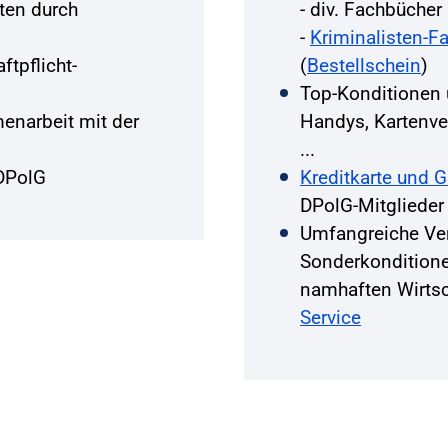
ten durch
- div. Fachbüche
-
Kriminalisten-F
ftpflicht-
(
Bestellschein
)
Top-Konditionen
narbeit mit der
Handys, Kartenver
...
DPolG
Kreditkarte und 
DPolG-Mitglieder
Umfangreiche Ve
Sonderkondition
namhaften Wirts
Service