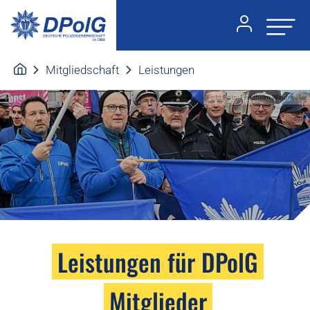
Mitgliedschaft
Leistungen
Foto:Foto: Friedhelm Windmüller
Leistungen für DPolG
Mitglieder