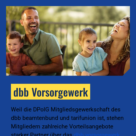
dbb Vorsorgewerk
k
Weil die DPolG Mitgliedsgewerkschaft des
dbb beamtenbund und tarifunion ist, stehen
Mitgliedern zahlreiche Vorteilsangebote
starker Partner über das
dbb vorsorgewerk