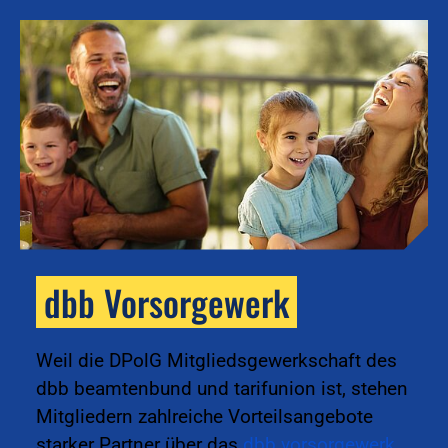
dbb Vorsorgewerk
k
Weil die DPolG Mitgliedsgewerkschaft des
dbb beamtenbund und tarifunion ist, stehen
Mitgliedern zahlreiche Vorteilsangebote
starker Partner über das
dbb vorsorgewerk