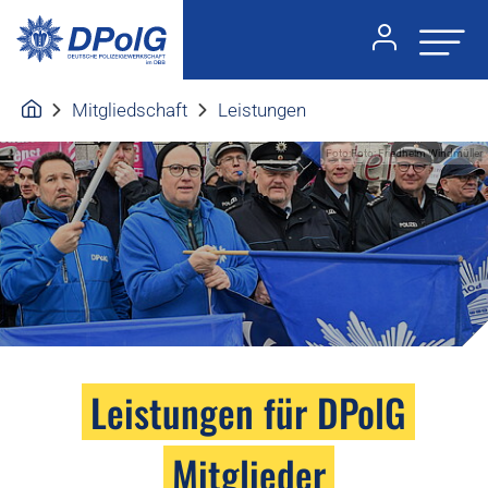
Mitgliedschaft
Leistungen
Foto:Foto: Friedhelm Windmüller
Leistungen für DPolG
Mitglieder