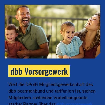
dbb Vorsorgewerk
k
Weil die DPolG Mitgliedsgewerkschaft des
dbb beamtenbund und tarifunion ist, stehen
Mitgliedern zahlreiche Vorteilsangebote
starker Partner über das
dbb vorsorgewerk