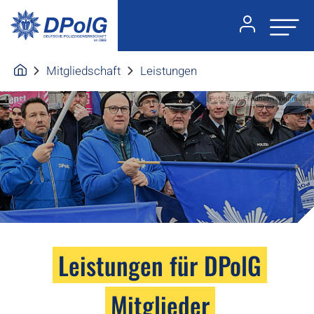
Mitgliedschaft
Leistungen
Foto:Foto: Friedhelm Windmüller
Leistungen für DPolG
Mitglieder