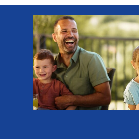
eder
ieder