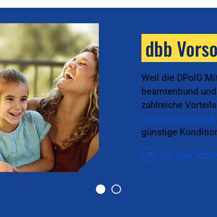
dbb Vors
Weil die DPolG Mi
beamtenbund und t
zahlreiche Vorteil
dbb vorsorgewerk
günstige Kondition
Zur dbb Vorte