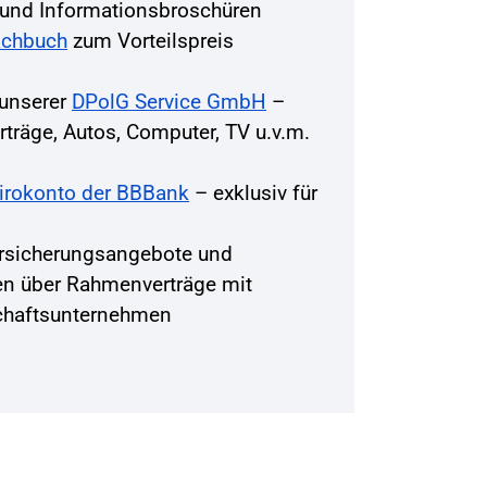
r und Informationsbroschüren
achbuch
zum Vorteilspreis
 unserer
DPolG Service GmbH
–
träge, Autos, Computer, TV u.v.m.
Girokonto der BBBank
– exklusiv für
rsicherungsangebote und
en über Rahmenverträge mit
chaftsunternehmen