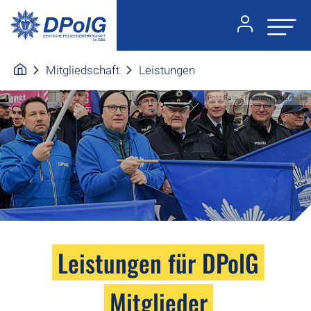
Mitgliedschaft
Leistungen
Foto:Foto: Friedhelm Windmüller
Leistungen für DPolG
Mitglieder