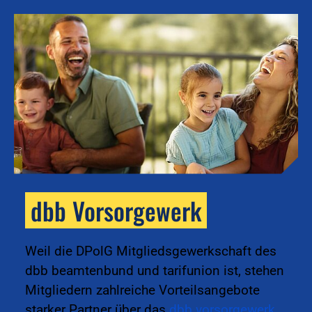
dbb Vorsorgewerk
k
Weil die DPolG Mitgliedsgewerkschaft des
dbb beamtenbund und tarifunion ist, stehen
Mitgliedern zahlreiche Vorteilsangebote
starker Partner über das
dbb vorsorgewerk