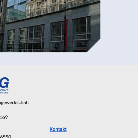
eigewerkschaft
 169
Kontakt
816550