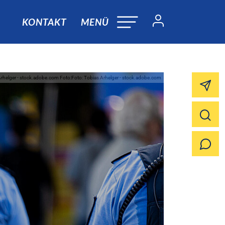
KONTAKT
MENÜ
Arhelger - stock.adobe.com Foto:Foto: Tobias Arhelger - stock.adobe.com