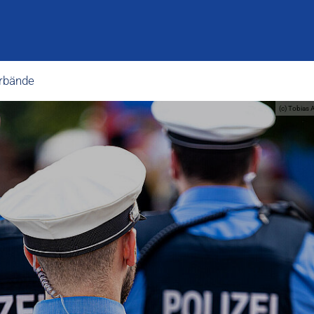
rbände
(c) Tobias 