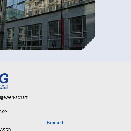
eigewerkschaft
 169
Kontakt
816550