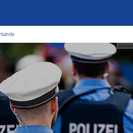
rbände
(c) Tobias 