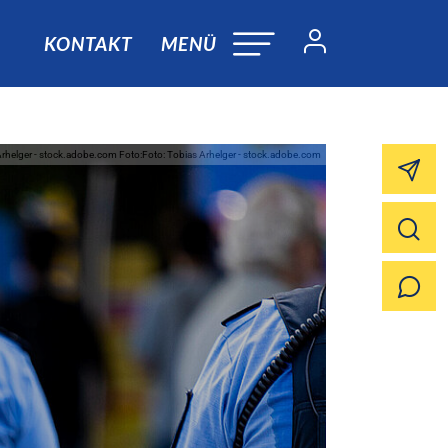
KONTAKT
MENÜ
Arhelger - stock.adobe.com Foto:Foto: Tobias Arhelger - stock.adobe.com