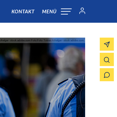
KONTAKT
MENÜ
Arhelger - stock.adobe.com Foto:Foto: Tobias Arhelger - stock.adobe.com