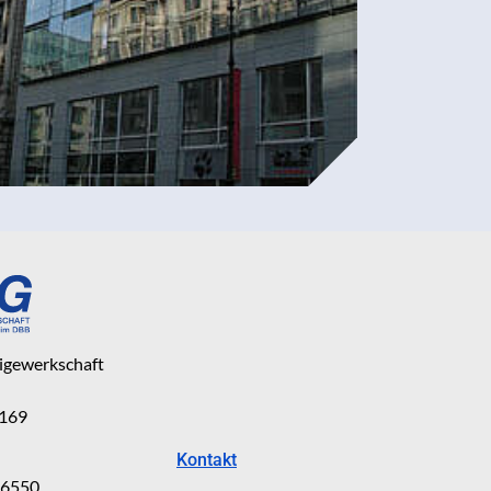
eigewerkschaft
 169
Kontakt
816550