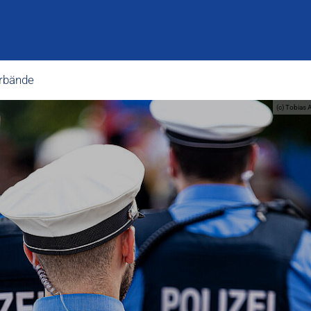
rbände
(c) Tobias 