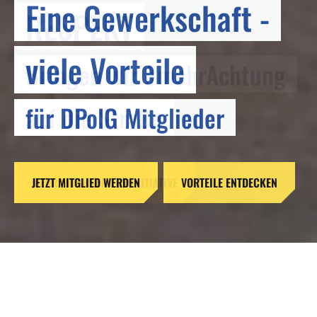
Eine Gewerkschaft -
RESPEKT
viele Vorteile
Bringen wir #mehrAchtung
für DPolG Mitglieder
auf die Straße
JETZT MITGLIED WERDEN
MEHR ERFAHREN ZUR INITIATIVE
VORTEILE ENTDECKEN
DPolG fordert Novellierung