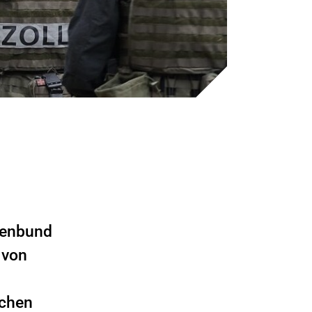
tenbund
 von
schen