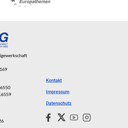
eigewerkschaft
 169
Kontakt
816550
Impressum
816559
Datenschutz
26