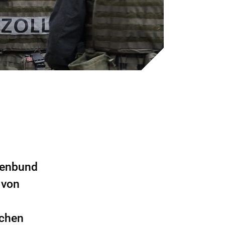
tenbund
 von
schen