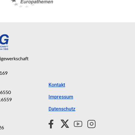
eigewerkschaft
 169
Kontakt
816550
Impressum
816559
Datenschutz
26