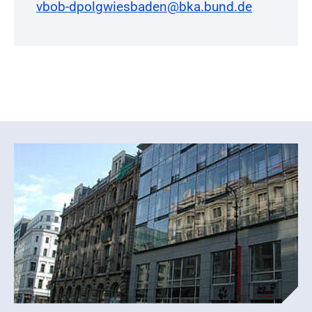
vbob-dpolgwiesbaden@bka.bund.de