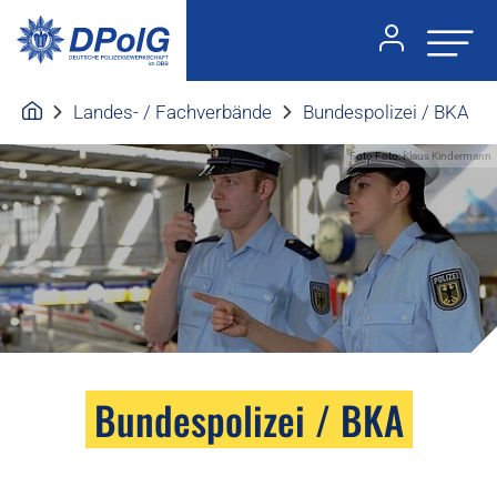
Landes- / Fachverbände
Bundespolizei / BKA
Foto:Foto: Klaus Kindermann
Bundespolizei / BKA