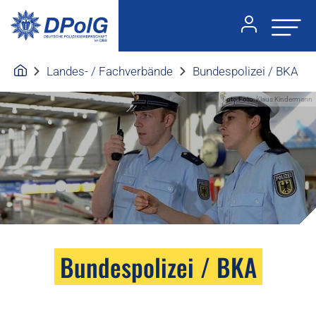
Landes- / Fachverbände
Bundespolizei / BKA
Foto:Foto: Klaus Kindermann
Bundespolizei / BKA