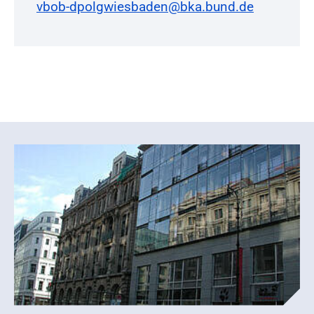
vbob-dpolgwiesbaden@bka.bund.de