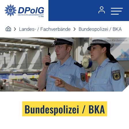
Landes- / Fachverbände
Bundespolizei / BKA
Foto:Foto: Klaus Kindermann
Bundespolizei / BKA