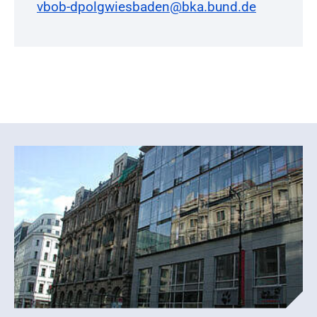
vbob-dpolgwiesbaden@bka.bund.de