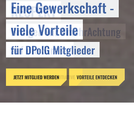
Eine Gewerkschaft -
RESPEKT
viele Vorteile
Bringen wir #mehrAchtung
für DPolG Mitglieder
auf die Straße
JETZT MITGLIED WERDEN
MEHR ERFAHREN ZUR INITIATIVE
VORTEILE ENTDECKEN
DPolG fordert Novellierung