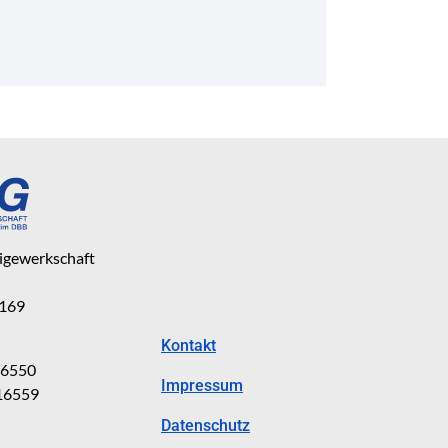
eigewerkschaft
 169
Kontakt
816550
Impressum
816559
Datenschutz