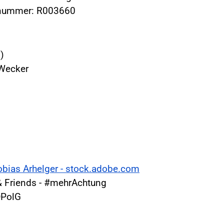
ernummer: R003660
)
 Wecker
obias Arhelger - stock.adobe.com
 Friends - #mehrAchtung
DPolG