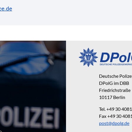
ce.de
Deutsche Poliz
DPolG im DBB
Friedrichstraße
10117 Berlin
Tel. +49 30 40
Fax +49 30 40
post@dpolg.de