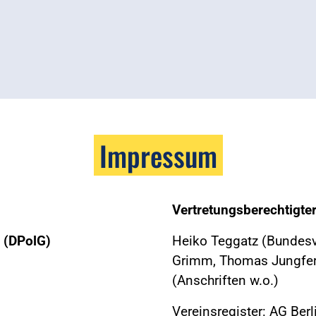
Impressum
Vertretungsberechtigte
 (DPolG)
Heiko Teggatz (Bundesvo
Grimm, Thomas Jungfer,
(Anschriften w.o.)
Vereinsregister: AG Ber