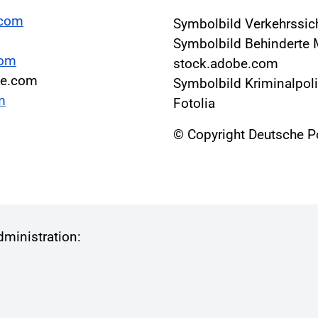
.com
Symbolbild Verkehrssich
Symbolbild Behinderte 
com
stock.adobe.com
obe.com
Symbolbild Kriminalpoli
m
Fotolia
© Copyright Deutsche P
ministration: