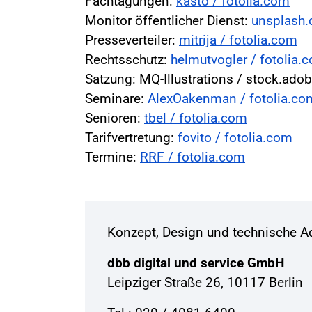
Fachtagungen:
kasto / fotolia.com
Monitor öffentlicher Dienst:
unsplash
Presseverteiler:
mitrija / fotolia.com
Rechtsschutz:
helmutvogler / fotolia.
Satzung: MQ-Illustrations / stock.ad
Seminare:
AlexOakenman / fotolia.co
Senioren:
tbel / fotolia.com
Tarifvertretung:
fovito / fotolia.com
Termine:
RRF / fotolia.com
Konzept, Design und technische Ad
dbb digital und service GmbH
Leipziger Straße 26, 10117 Berlin