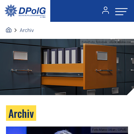
Archiv
Foto:Foto: fotomek - stock.adobe.com
Archiv
Foto:Marco Urban / DPolG