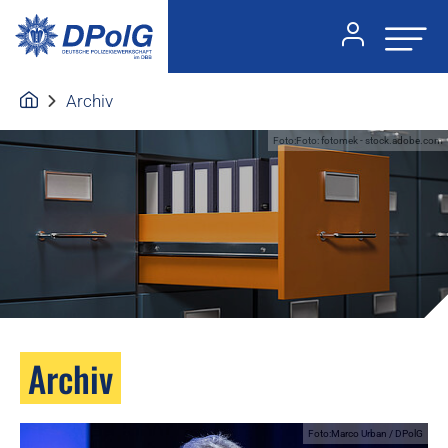
Archiv
Foto:Foto: fotomek - stock.adobe.com
Archiv
Foto:Marco Urban / DPolG