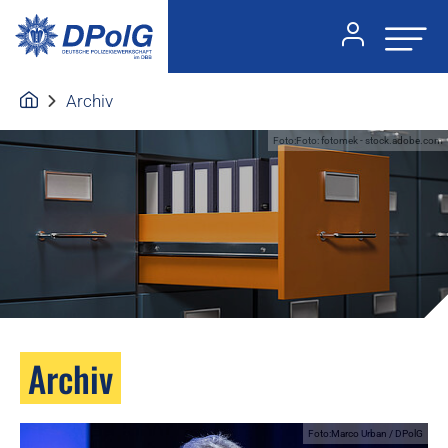
Archiv
Foto:Foto: fotomek - stock.adobe.com
Archiv
Foto:Marco Urban / DPolG