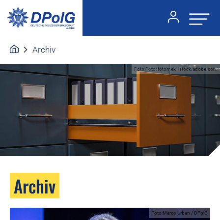
Archiv
Foto:Foto: fotomek - stock.adobe.com
Archiv
Foto:Marco Urban / DPolG