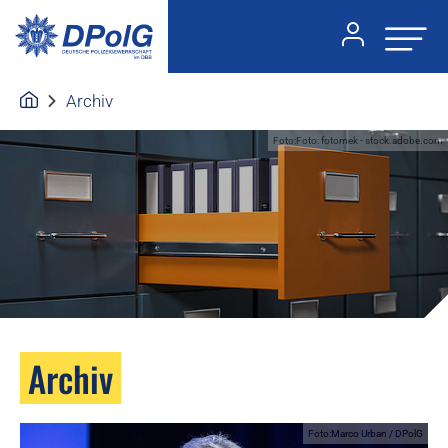
Archiv
Foto:Foto: fotomek - stock.adobe.com
Archiv
Foto:Marco Urban / DPolG