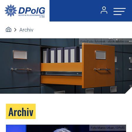
Archiv
Foto:Foto: fotomek - stock.adobe.com
Archiv
Foto:Marco Urban / DPolG