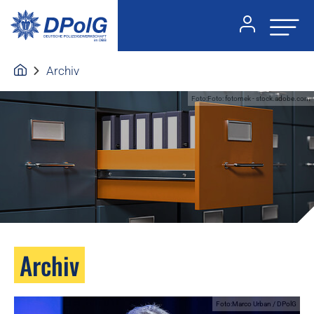
Archiv
Foto:Foto: fotomek - stock.adobe.com
Archiv
Foto:Marco Urban / DPolG