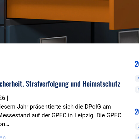
2
icherheit, Strafverfolgung und Heimatschutz
026
|
iesem Jahr präsentierte sich die DPolG am
2
Messestand auf der GPEC in Leipzig. Die GPEC
von…
sen