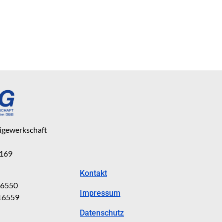
eigewerkschaft
 169
Kontakt
816550
Impressum
816559
Datenschutz