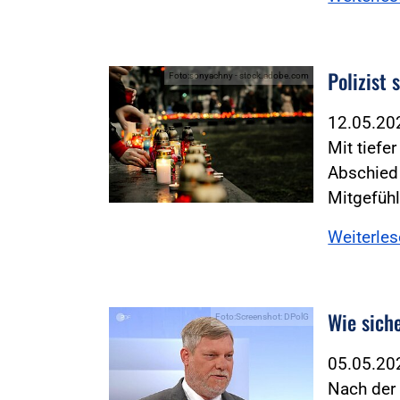
Polizist 
Foto:sonyachny - stock.adobe.com
12.05.2
Mit tiefe
Abschied 
Mitgefühl
Weiterle
Wie sich
Foto:Screenshot: DPolG
05.05.2
Nach der 