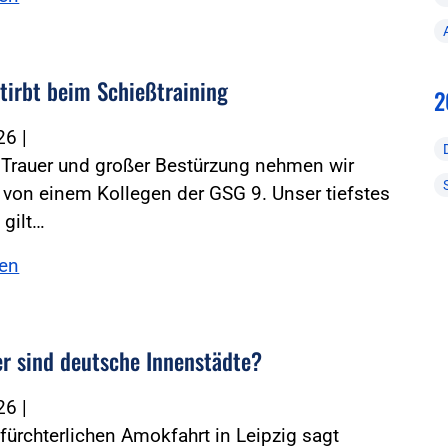
stirbt beim Schießtraining
2
026
|
r Trauer und großer Bestürzung nehmen wir
von einem Kollegen der GSG 9. Unser tiefstes
 gilt…
sen
er sind deutsche Innenstädte?
026
|
fürchterlichen Amokfahrt in Leipzig sagt