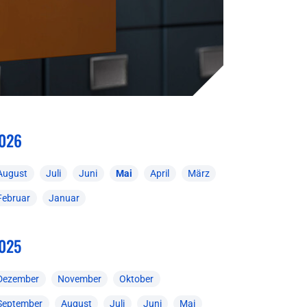
026
August
Juli
Juni
Mai
April
März
Februar
Januar
025
Dezember
November
Oktober
September
August
Juli
Juni
Mai