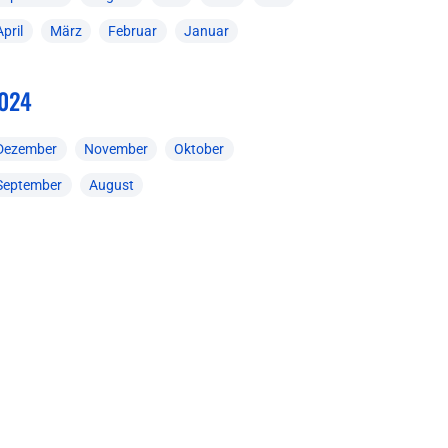
April
März
Februar
Januar
024
Dezember
November
Oktober
September
August