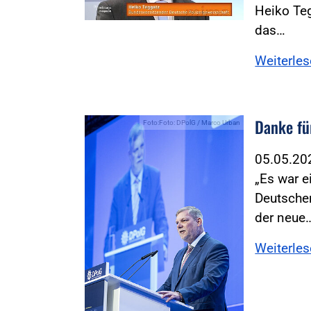
Heiko Teg
das…
Weiterle
Danke fü
Foto:Foto: DPolG / Marco Urban
05.05.2
„Es war e
Deutschen
der neue
Weiterle