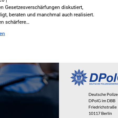
n Gesetzesverschärfungen diskutiert,
gt, beraten und manchmal auch realisiert.
en schärfere…
sen
Deutsche Poliz
DPolG im DBB
Friedrichstraße
10117 Berlin