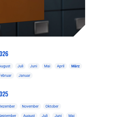
026
August
Juli
Juni
Mai
April
März
Februar
Januar
025
Dezember
November
Oktober
September
August
Juli
Juni
Mai