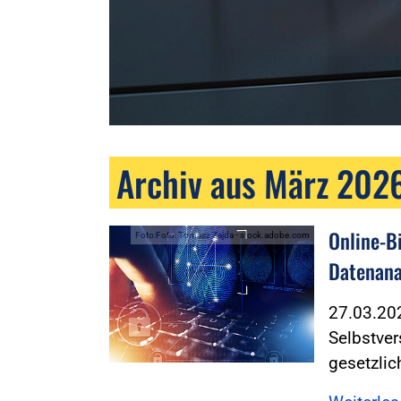
Archiv aus März 202
Online-B
Foto:Foto: Tomasz Zajda - stock.adobe.com
Datenana
27.03.2
Selbstver
gesetzlic