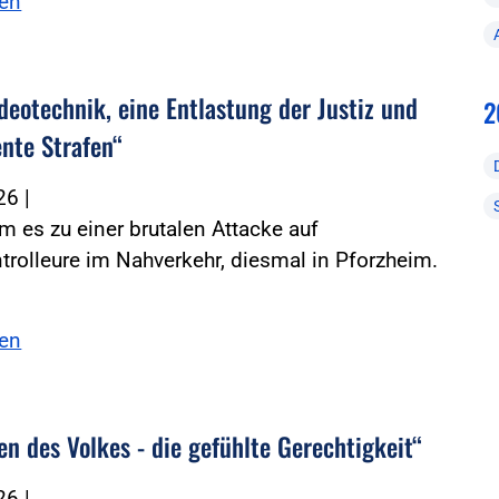
sen
deotechnik, eine Entlastung der Justiz und
2
nte Strafen“
026
|
m es zu einer brutalen Attacke auf
trolleure im Nahverkehr, diesmal in Pforzheim.
sen
n des Volkes - die gefühlte Gerechtigkeit“
026
|