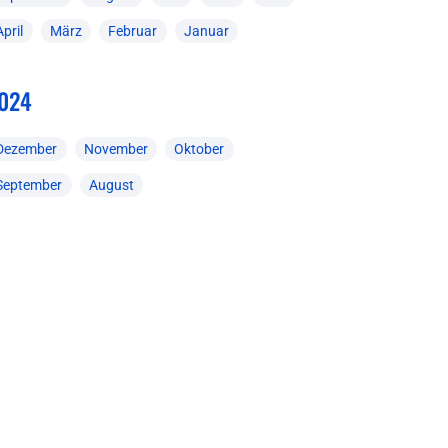
April
März
Februar
Januar
024
Dezember
November
Oktober
September
August