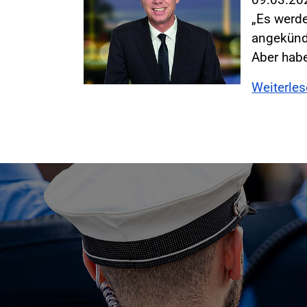
„Es werde
angekündi
Aber hab
Weiterle