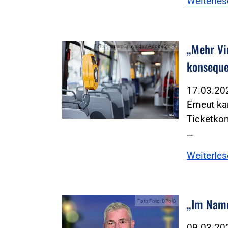
Weiterle
„Mehr Vi
Foto:KasparsGrinvalds / AdobeStock
konseque
17.03.2
Erneut ka
Ticketkon
…
Weiterle
„Im Name
Foto:Foto: DPolG
09.03.2