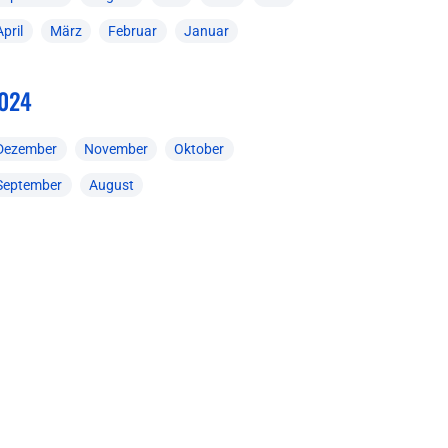
April
März
Februar
Januar
024
Dezember
November
Oktober
September
August