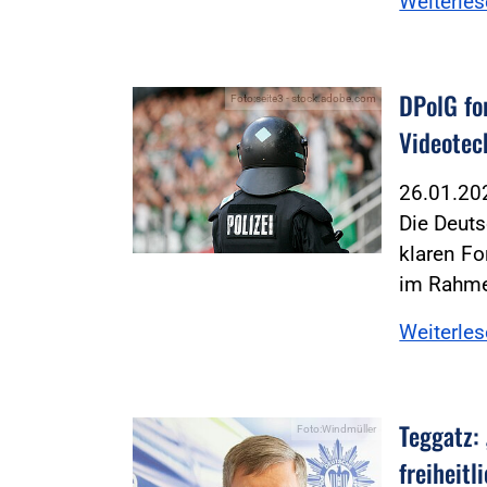
Weiterle
DPolG fo
Foto:seite3 - stock.adobe.com
Videotec
26.01.2
Die Deuts
klaren F
im Rahm
Weiterle
Teggatz:
Foto:Windmüller
freiheit