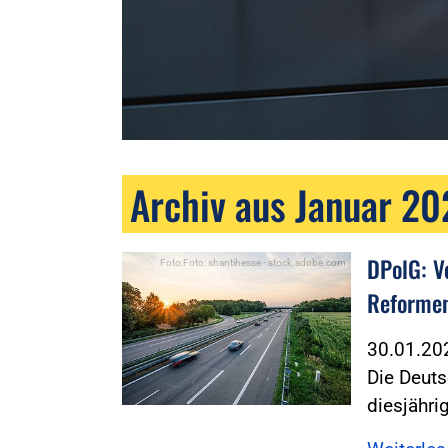
Archiv aus Januar 2
DPolG: V
Foto:Foto: shantihesse - stock.adobe.com
Reforme
30.01.2
Die Deuts
diesjähri