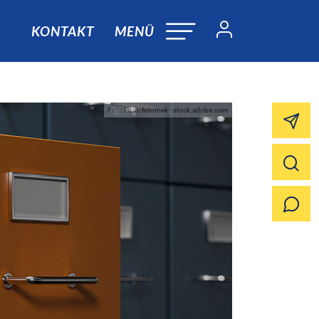
KONTAKT
MENÜ
Foto:Foto: fotomek - stock.adobe.com