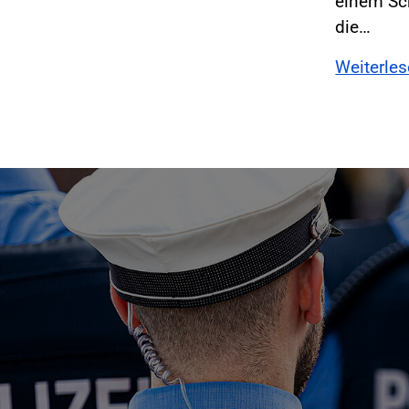
einem Sc
die…
Weiterle