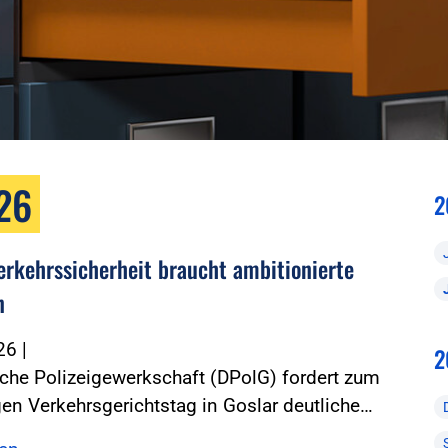
026
2
erkehrssicherheit braucht ambitionierte
n
026
|
2
che Polizeigewerkschaft (DPolG) fordert zum
gen Verkehrsgerichtstag in Goslar deutliche…