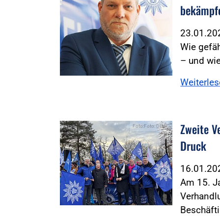
bekämpf
23.01.2
Wie gefäh
– und wie
Weiterle
Zweite V
Foto:Foto: DPolG
Druck
16.01.2
Am 15. Ja
Verhandl
Beschäft