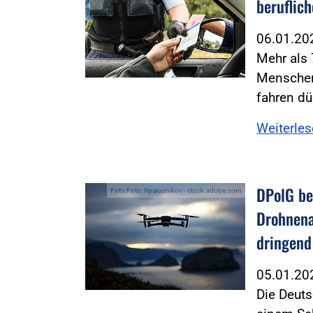
beruflic
06.01.2
Mehr als
Menschen 
fahren dü
Weiterle
DPolG be
Foto:Foto: 9parusnikov - stock.adobe.com
Drohnena
dringend
05.01.2
Die Deuts