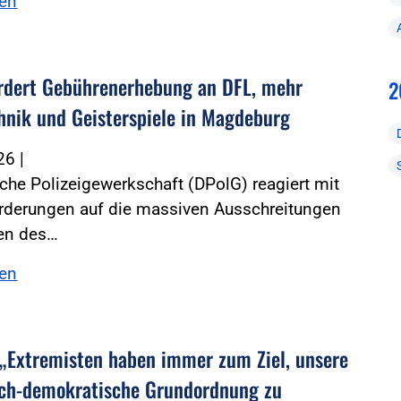
sen
rdert Gebührenerhebung an DFL, mehr
2
hnik und Geisterspiele in Magdeburg
026
|
che Polizeigewerkschaft (DPolG) reagiert mit
orderungen auf die massiven Ausschreitungen
en des…
sen
 „Extremisten haben immer zum Ziel, unsere
lich-demokratische Grundordnung zu