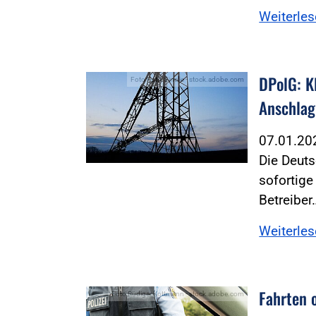
Weiterle
DPolG: K
Foto:Foto: Sinelie - stock.adobe.com
Anschlag
07.01.2
Die Deuts
sofortig
Betreiber
Weiterle
Fahrten 
Foto:Rüdiger Kottmann - stock.adobe.com