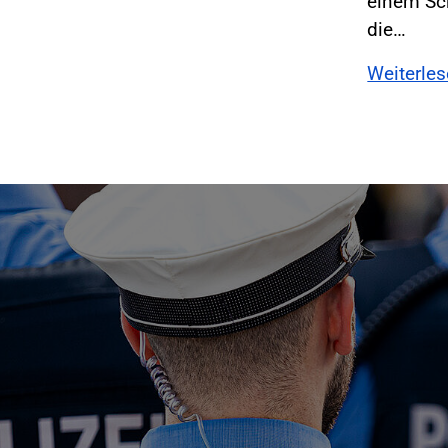
einem Sc
die…
Weiterle