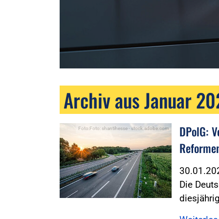
Archiv aus Januar 2
DPolG: V
Foto:Foto: shantihesse - stock.adobe.com
Reforme
30.01.2
Die Deuts
diesjähri