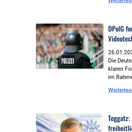
Weiterle
DPolG fo
Foto:seite3 - stock.adobe.com
Videotec
26.01.2
Die Deuts
klaren F
im Rahm
Weiterle
Teggatz:
Foto:Windmüller
freiheit