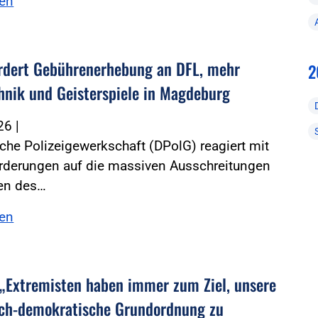
sen
rdert Gebührenerhebung an DFL, mehr
2
hnik und Geisterspiele in Magdeburg
026
|
che Polizeigewerkschaft (DPolG) reagiert mit
orderungen auf die massiven Ausschreitungen
en des…
sen
 „Extremisten haben immer zum Ziel, unsere
lich-demokratische Grundordnung zu