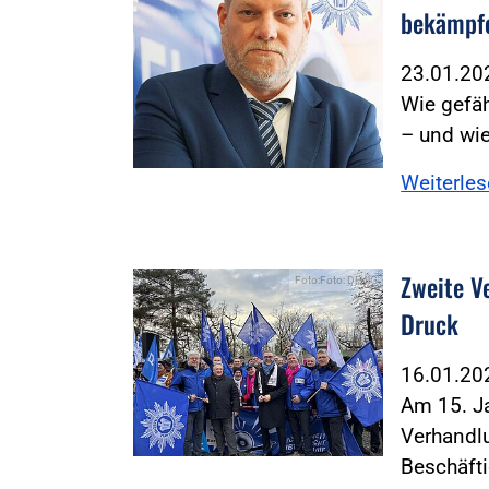
bekämpf
23.01.2
Wie gefäh
– und wie
Weiterle
Zweite V
Foto:Foto: DPolG
Druck
16.01.2
Am 15. Ja
Verhandl
Beschäft