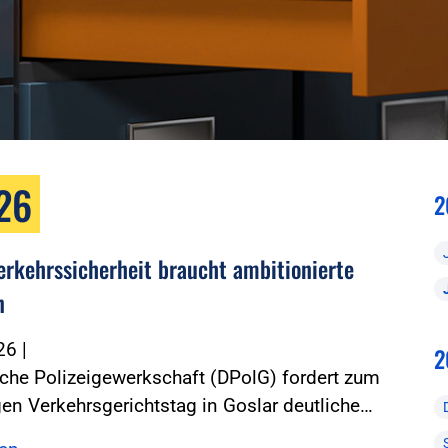
026
2
erkehrssicherheit braucht ambitionierte
n
026
|
2
che Polizeigewerkschaft (DPolG) fordert zum
gen Verkehrsgerichtstag in Goslar deutliche…