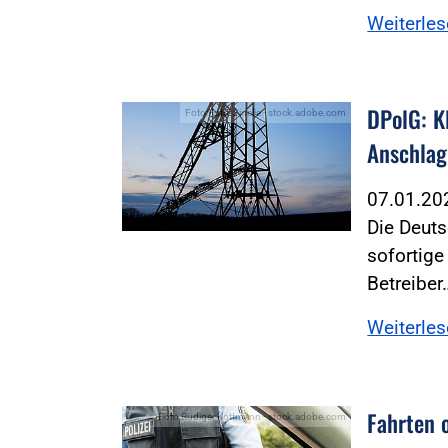
Weiterle
DPolG: K
Foto:Foto: Sinelie - stock.adobe.com
Anschlag
07.01.2
Die Deuts
sofortig
Betreiber
Weiterle
Fahrten 
Foto:Rüdiger Kottmann - stock.adobe.com