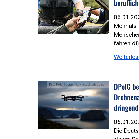
beruflic
06.01.2
Mehr als
Menschen 
fahren dü
Weiterle
DPolG be
Foto:Foto: 9parusnikov - stock.adobe.com
Drohnena
dringend
05.01.2
Die Deuts