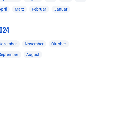
April
März
Februar
Januar
024
Dezember
November
Oktober
September
August