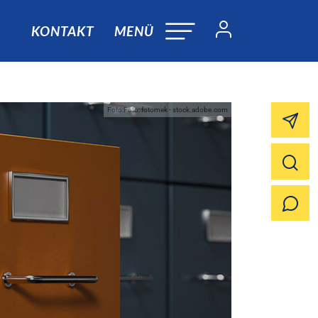
KONTAKT
MENÜ
Foto:Foto: fotomek - stock.adobe.com