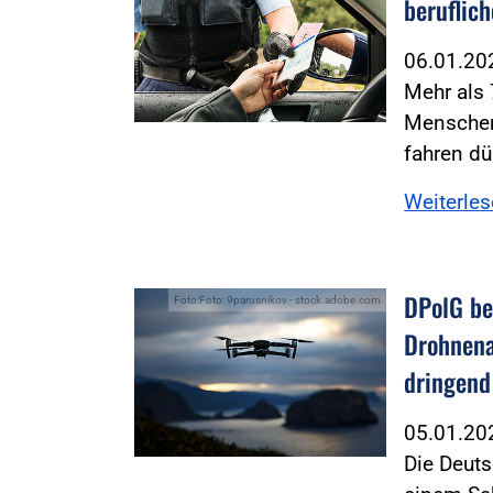
beruflic
06.01.2
Mehr als
Menschen 
fahren dü
Weiterle
DPolG be
Foto:Foto: 9parusnikov - stock.adobe.com
Drohnena
dringend
05.01.2
Die Deuts