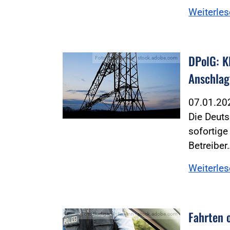
Weiterle
DPolG: K
Foto:Foto: Sinelie - stock.adobe.com
Anschlag
07.01.2
Die Deuts
sofortig
Betreiber
Weiterle
Fahrten 
Foto:Rüdiger Kottmann - stock.adobe.com