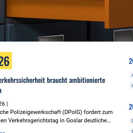
026
2
erkehrssicherheit braucht ambitionierte
n
026
|
2
che Polizeigewerkschaft (DPolG) fordert zum
gen Verkehrsgerichtstag in Goslar deutliche…