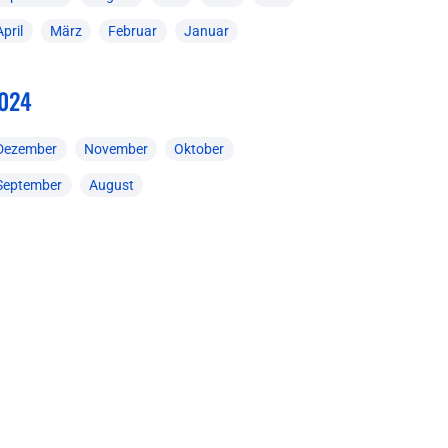
April
März
Februar
Januar
024
Dezember
November
Oktober
September
August