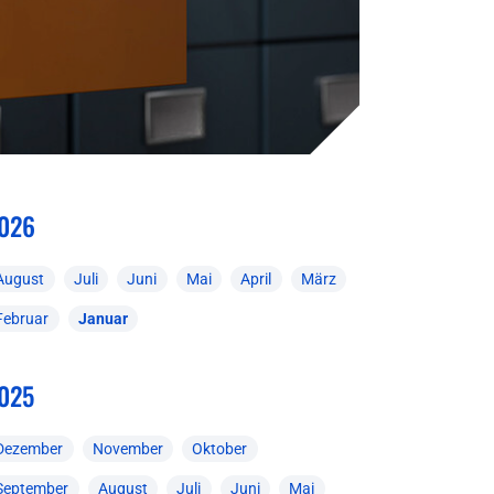
026
August
Juli
Juni
Mai
April
März
Februar
Januar
025
Dezember
November
Oktober
September
August
Juli
Juni
Mai