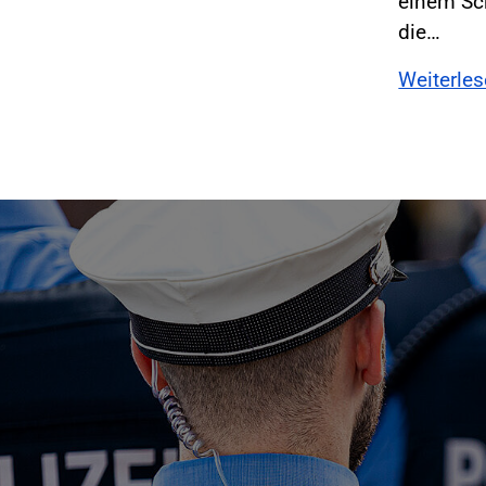
einem Sc
die…
Weiterle