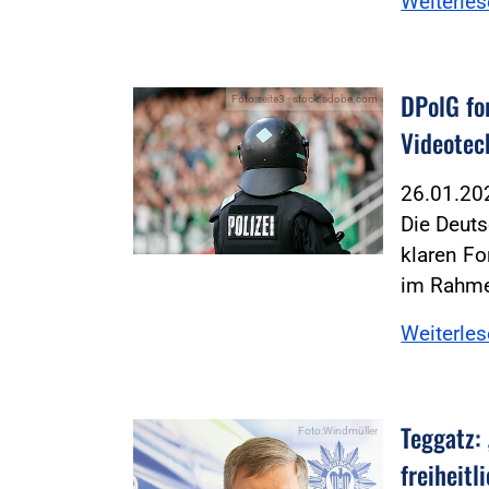
Weiterle
DPolG fo
Foto:seite3 - stock.adobe.com
Videotec
26.01.2
Die Deuts
klaren F
im Rahm
Weiterle
Teggatz:
Foto:Windmüller
freiheit