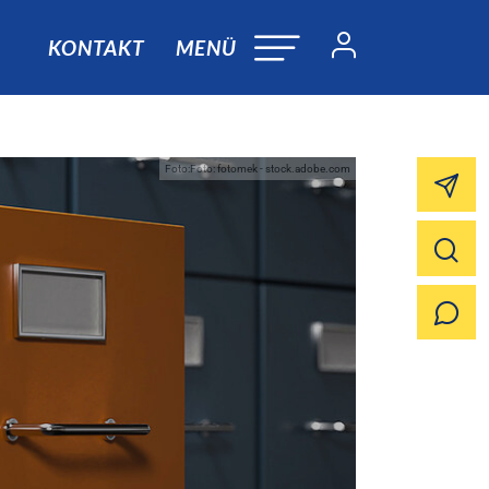
KONTAKT
MENÜ
Foto:Foto: fotomek - stock.adobe.com