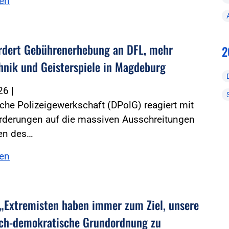
sen
rdert Gebührenerhebung an DFL, mehr
2
hnik und Geisterspiele in Magdeburg
026
|
che Polizeigewerkschaft (DPolG) reagiert mit
orderungen auf die massiven Ausschreitungen
en des…
sen
 „Extremisten haben immer zum Ziel, unsere
lich-demokratische Grundordnung zu