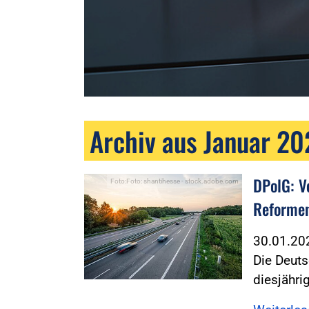
Archiv aus Januar 2
DPolG: V
Foto:Foto: shantihesse - stock.adobe.com
Reforme
30.01.2
Die Deuts
diesjähri