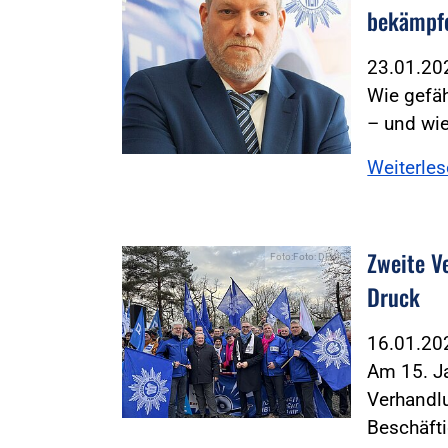
bekämpf
23.01.2
Wie gefäh
– und wie
Weiterle
Zweite V
Foto:Foto: DPolG
Druck
16.01.2
Am 15. Ja
Verhandl
Beschäft