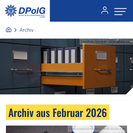
Archiv
Foto:Foto: fotomek - stock.adobe.com
Archiv aus Februar 2026
Foto:rozaiphotostudio's - stock.adobe.com