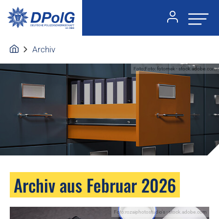
Archiv
Foto:Foto: fotomek - stock.adobe.com
Archiv aus Februar 2026
Foto:rozaiphotostudio's - stock.adobe.com