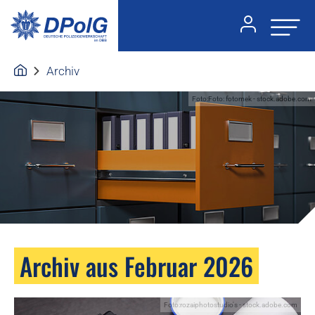
Archiv
Foto:Foto: fotomek - stock.adobe.com
Archiv aus Februar 2026
Foto:rozaiphotostudio's - stock.adobe.com