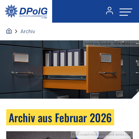
Archiv
Foto:Foto: fotomek - stock.adobe.com
Archiv aus Februar 2026
Foto:rozaiphotostudio's - stock.adobe.com