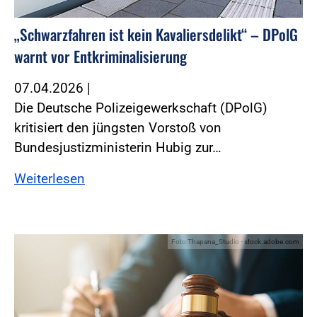
„Schwarzfahren ist kein Kavaliersdelikt“ – DPolG
warnt vor Entkriminalisierung
07.04.2026
|
Die Deutsche Polizeigewerkschaft (DPolG)
kritisiert den jüngsten Vorstoß von
Bundesjustizministerin Hubig zur…
Weiterlesen
Foto:Thapana_Studio - stock.adobe.com