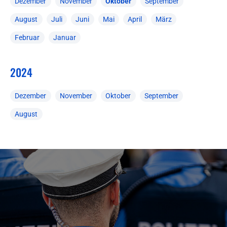
Dezember
November
Oktober
September
August
Juli
Juni
Mai
April
März
Februar
Januar
2024
Dezember
November
Oktober
September
August