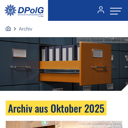
Archiv
Foto:Foto: fotomek - stock.adobe.com
Archiv aus Oktober 2025
Foto:LBB / wirdenkenlokal GmbH