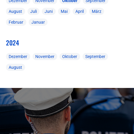
Dezember
November
Oktober
September
August
Juli
Juni
Mai
April
März
Februar
Januar
2024
Dezember
November
Oktober
September
August