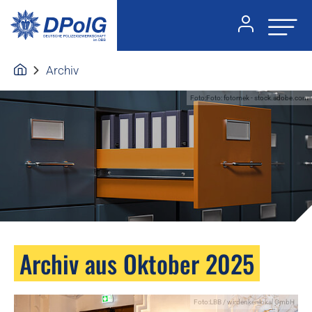
Archiv
Foto:Foto: fotomek - stock.adobe.com
Archiv aus Oktober 2025
Foto:LBB / wirdenkenlokal GmbH