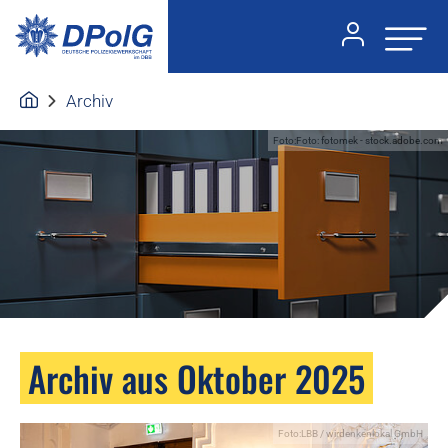
Archiv
Foto:Foto: fotomek - stock.adobe.com
Archiv aus Oktober 2025
Foto:LBB / wirdenkenlokal GmbH