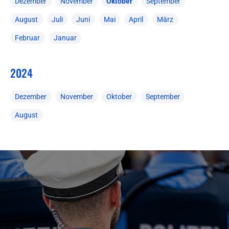
Dezember
November
Oktober
September
August
Juli
Juni
Mai
April
März
Februar
Januar
2024
Dezember
November
Oktober
September
August