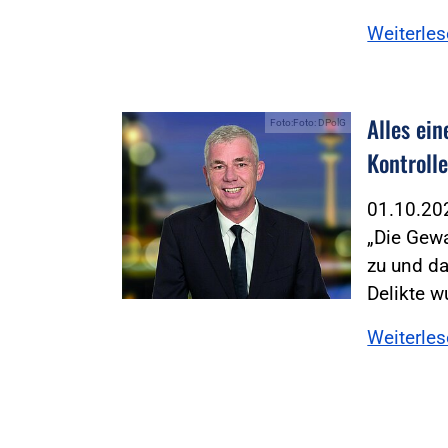
Weiterle
Alles ei
Foto:Foto: DPolG
Kontroll
01.10.2
„Die Gewa
zu und d
Delikte 
Weiterle