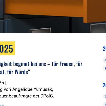
2025
2
gkeit beginnt bei uns – für Frauen, für
it, für Würde“
025
|
2
rag von Angélique Yumusak,
auenbeauftragte der DPolG.