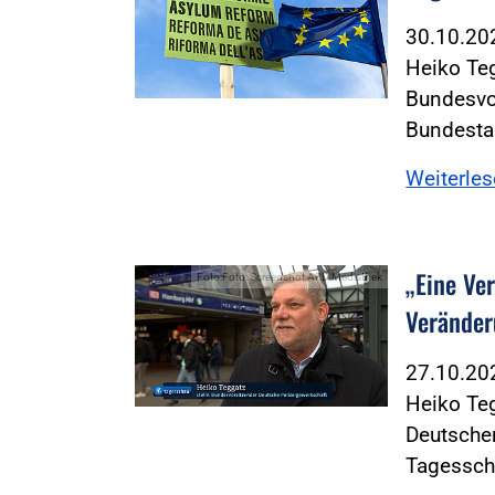
30.10.2
Heiko Teg
Bundesvor
Bundesta
Weiterle
„Eine Ve
Foto:Foto: Screenshot ARD Mediathek
Veränder
27.10.2
Heiko Teg
Deutschen
Tagessch