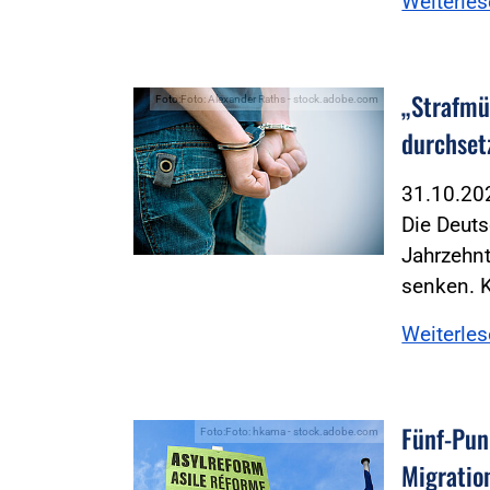
Weiterle
„Strafmün
Foto:Foto: Alexander Raths - stock.adobe.com
durchset
31.10.2
Die Deuts
Jahrzehnt
senken. K
Weiterle
Fünf-Pun
Foto:Foto: hkama - stock.adobe.com
Migratio