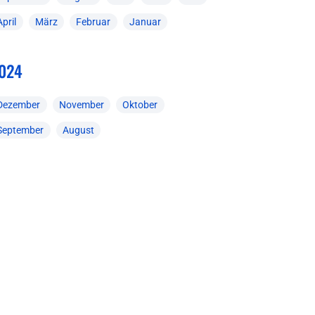
April
März
Februar
Januar
024
Dezember
November
Oktober
September
August