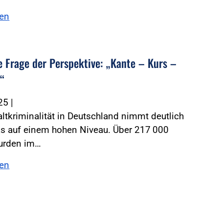
sen
ne Frage der Perspektive: „Kante – Kurs –
e“
025
|
ltkriminalität in Deutschland nimmt deutlich
as auf einem hohen Niveau. Über 217 000
wurden im…
sen