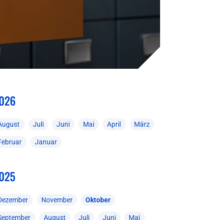
026
August
Juli
Juni
Mai
April
März
Februar
Januar
025
Dezember
November
Oktober
September
August
Juli
Juni
Mai