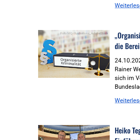
Weiterle
„Organis
Foto:MQ-Illustrations_AdobeStock
die Bere
24.10.2
Rainer We
sich im V
Bundesla
Weiterle
Heiko Te
Foto:Foto: DPolG