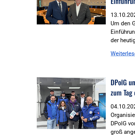
Einführu
13.10.2
Um den G
Einführun
der heuti
Weiterle
DPolG un
Foto:Foto: DPolG
zum Tag 
04.10.2
Organisie
DPolG vom
groß ang