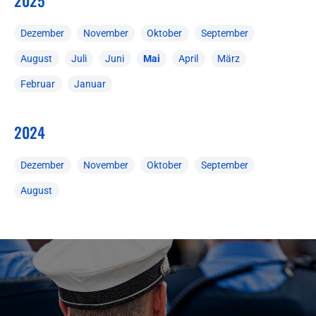
2025
Dezember
November
Oktober
September
August
Juli
Juni
Mai
April
März
Februar
Januar
2024
Dezember
November
Oktober
September
August