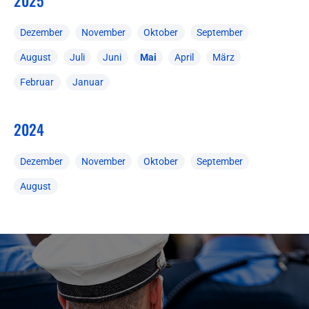
2025
Dezember
November
Oktober
September
August
Juli
Juni
Mai
April
März
Februar
Januar
2024
Dezember
November
Oktober
September
August