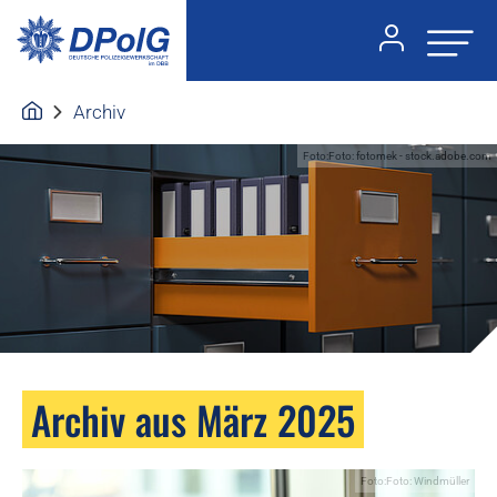
Archiv
Foto:Foto: fotomek - stock.adobe.com
Archiv aus März 2025
Foto:Foto: Windmüller