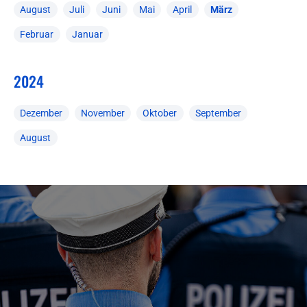
August
Juli
Juni
Mai
April
März
Februar
Januar
2024
Dezember
November
Oktober
September
August