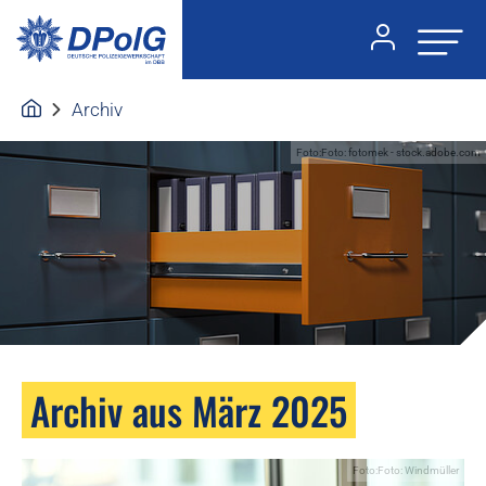
Archiv
Foto:Foto: fotomek - stock.adobe.com
Archiv aus März 2025
Foto:Foto: Windmüller