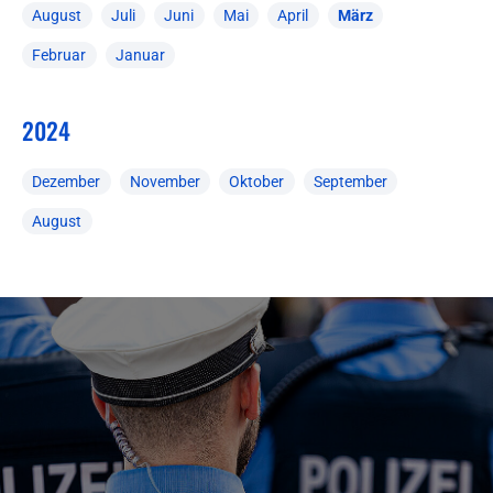
August
Juli
Juni
Mai
April
März
Februar
Januar
2024
Dezember
November
Oktober
September
August