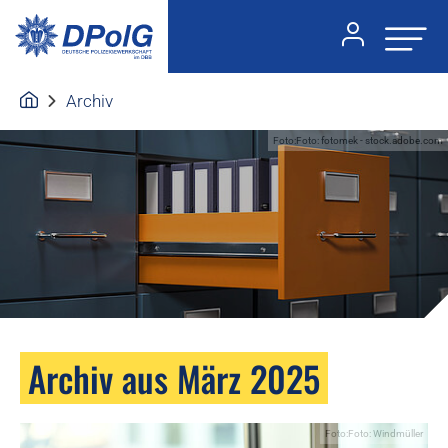
Archiv
Foto:Foto: fotomek - stock.adobe.com
Archiv aus März 2025
Foto:Foto: Windmüller