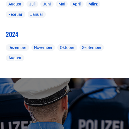
August
Juli
Juni
Mai
April
März
Februar
Januar
2024
Dezember
November
Oktober
September
August