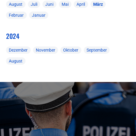
August
Juli
Juni
Mai
April
März
Februar
Januar
2024
Dezember
November
Oktober
September
August