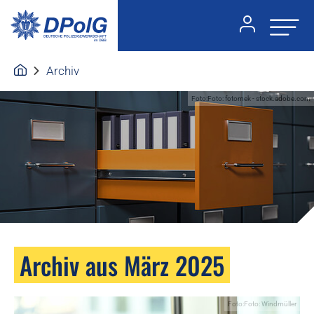
Archiv
Foto:Foto: fotomek - stock.adobe.com
Archiv aus März 2025
Foto:Foto: Windmüller