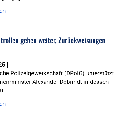
sen
trollen gehen weiter, Zurückweisungen
025
|
che Polizeigewerkschaft (DPolG) unterstützt
nenminister Alexander Dobrindt in dessen
zu…
sen