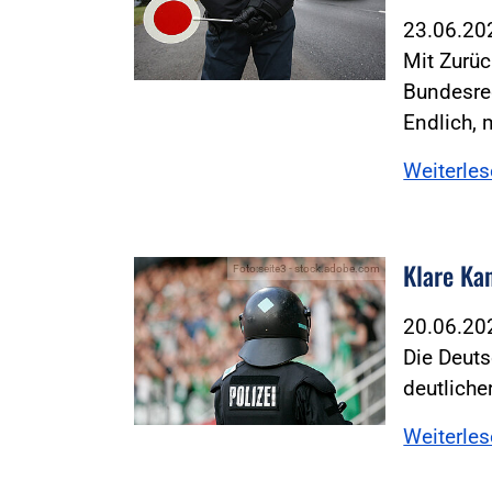
23.06.2
Mit Zurüc
Bundesre
Endlich, 
Weiterle
Klare Ka
Foto:seite3 - stock.adobe.com
20.06.2
Die Deuts
deutliche
Weiterle