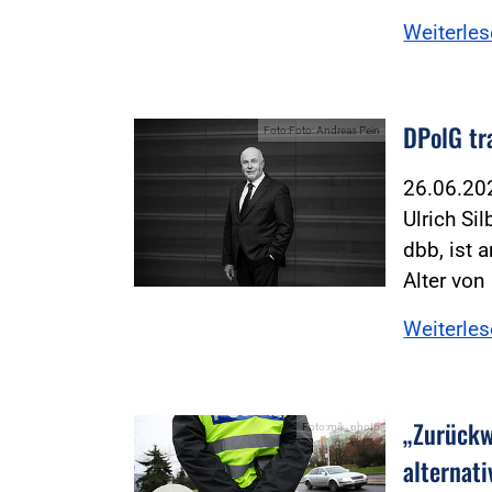
Weiterle
DPolG tr
Foto:Foto: Andreas Pein
26.06.2
Ulrich Si
dbb, ist
Alter von
Weiterle
„Zurückw
Foto:mik_photo
alternati