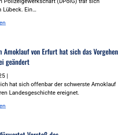
 Polizeigewerkschaft (DPolG) traf sich
in Lübeck. Ein…
sen
 Amoklauf von Erfurt hat sich das Vorgehen
ei geändert
025
|
eich hat sich offenbar der schwerste Amoklauf
ren Landesgeschichte ereignet.
sen
fürwortet Vorstoß des