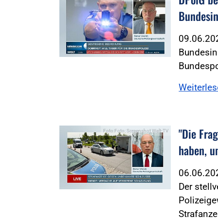
Bundesin
09.06.2
Bundesinn
Bundespol
Weiterle
"Die Frag
Foto:Foto: Screenshot Welt-TV
haben, u
06.06.2
Der stell
Polizeige
Strafanz