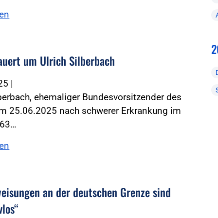
sen
2
auert um Ulrich Silberbach
025
|
lberbach, ehemaliger Bundesvorsitzender des
 am 25.06.2025 nach schwerer Erkrankung im
 63…
sen
eisungen an der deutschen Grenze sind
vlos“