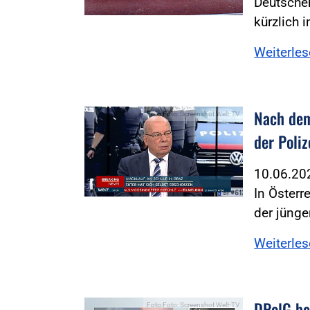
Deutschen
kürzlich 
Weiterle
Nach dem
Foto:Foto: Screenshot Welt-TV
der Poliz
10.06.2
In Österr
der jünge
Weiterle
DPolG be
Foto:Foto: Screenshot Welt-TV