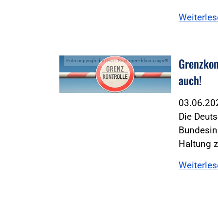
Weiterle
Grenzkon
Foto:copyright by Oliver Boehmer - bluedesign®
auch!
03.06.2
Die Deuts
Bundesin
Haltung 
Weiterle