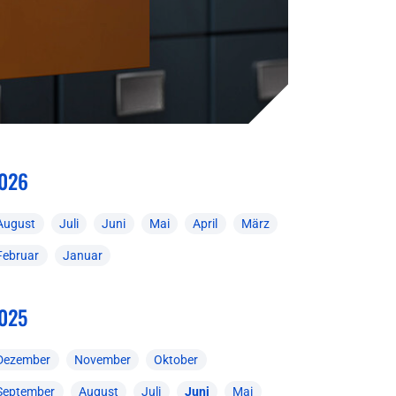
026
August
Juli
Juni
Mai
April
März
Februar
Januar
025
Dezember
November
Oktober
September
August
Juli
Juni
Mai