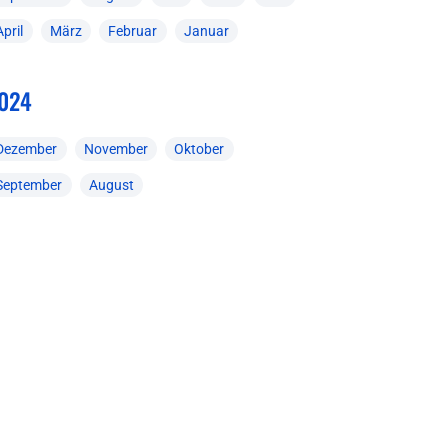
April
März
Februar
Januar
024
Dezember
November
Oktober
September
August