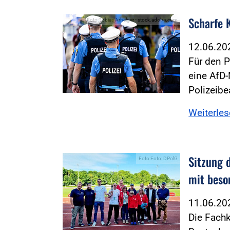
Scharfe 
Foto:Tobias Arhelger - stock.adobe.com
12.06.2
Für den P
eine AfD-
Polizeib
Weiterle
Sitzung 
Foto:Foto: DPolG
mit beso
11.06.2
Die Fach