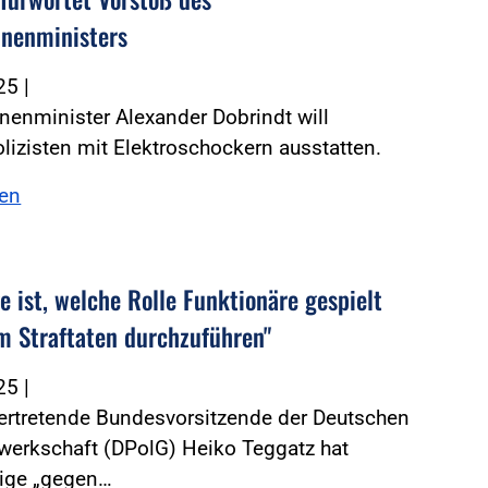
nenministers
025
|
enminister Alexander Dobrindt will
izisten mit Elektroschockern ausstatten.
sen
e ist, welche Rolle Funktionäre gespielt
m Straftaten durchzuführen"
025
|
vertretende Bundesvorsitzende der Deutschen
werkschaft (DPolG) Heiko Teggatz hat
eige „gegen…