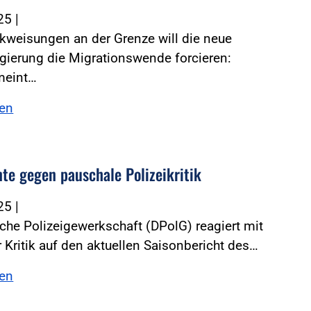
025
|
kweisungen an der Grenze will die neue
gierung die Migrationswende forcieren:
meint…
sen
nte gegen pauschale Polizeikritik
025
|
che Polizeigewerkschaft (DPolG) reagiert mit
r Kritik auf den aktuellen Saisonbericht des…
sen