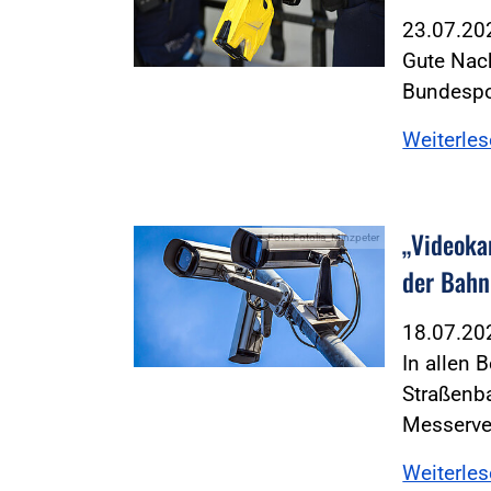
23.07.2
Gute Nach
Bundespo
Weiterle
„Videoka
Foto:Fotolia_Minzpeter
der Bahn
18.07.2
In allen 
Straßenba
Messerver
Weiterle