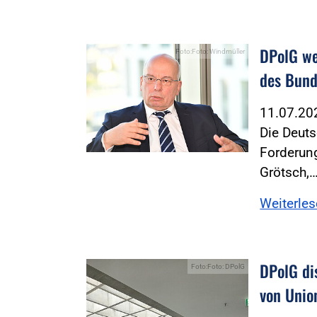
DPolG we
Foto:Foto: Windmüller
des Bund
11.07.2
Die Deuts
Forderung
Grötsch,
Weiterle
DPolG di
Foto:Foto: DPolG
von Unio