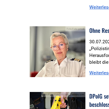
Weiterle
Ohne Res
Foto:Foto: privat
30.07.2
„Polizist
Herausfor
bleibt d
Weiterle
DPolG set
Foto:Foto: FotoDax - stock.adobe.com
beschlos