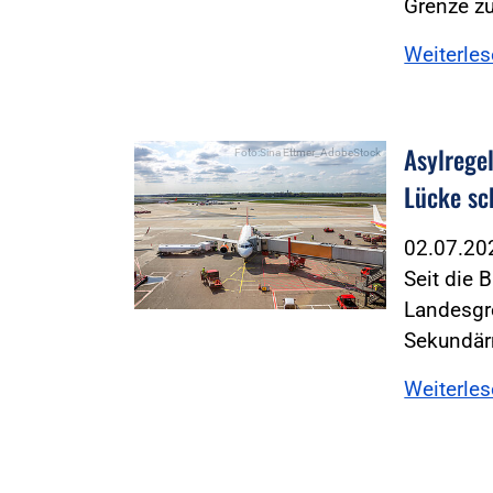
Grenze z
Weiterle
Asylrege
Foto:Sina Ettmer_AdobeStock
Lücke sc
02.07.2
Seit die 
Landesgre
Sekundär
Weiterle