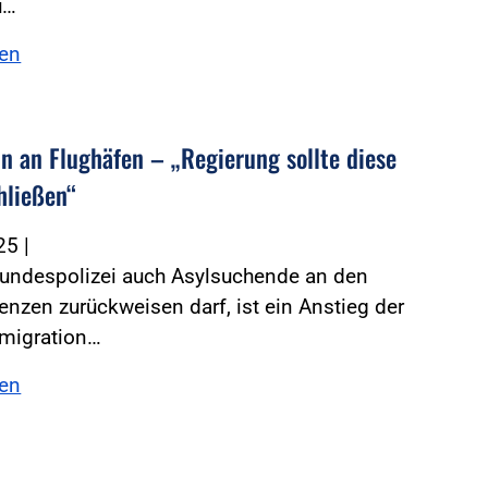
u…
sen
ln an Flughäfen – „Regierung sollte diese
hließen“
025
|
Bundespolizei auch Asylsuchende an den
nzen zurückweisen darf, ist ein Anstieg der
migration…
sen