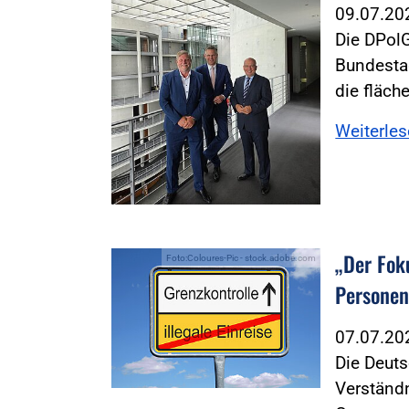
09.07.2
Die DPolG
Bundesta
die fläc
Weiterle
„Der Fok
Foto:Coloures-Pic - stock.adobe.com
Personen
07.07.2
Die Deuts
Verständn