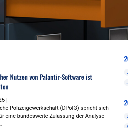
2
cher Nutzen von Palantir-Software ist
tten
025
|
2
che Polizeigewerkschaft (DPolG) spricht sich
für eine bundesweite Zulassung der Analyse-
…