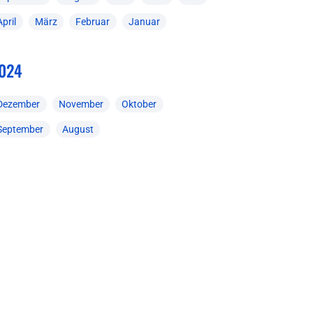
April
März
Februar
Januar
024
Dezember
November
Oktober
September
August