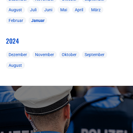
August
Juli
Juni
Mai
April
März
Februar
Januar
2024
Dezember
November
Oktober
September
August